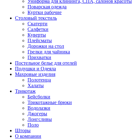
Униформа для клининга, СПА, салонов красоты
Поварская одежда
Куртки рабочие
Столовый текстиль
Скатерти
Салфетки
Куверты
Плейсматы
Дорожки на стол
Грелки для чайника
Прихватки
Постельное белье для отелей
Подушки и Одеяла
Махровые изделия
Полотенца
Халаты
Трикотаж
Бейсболки
Трикотажные брюки
Водолазки
Джогеры
Лонгсливы
Поло
Шторы
О компании