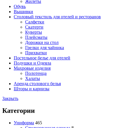
Жилеты
Обувь
Вышивки
Столовый текстиль для отелей и ресторанов
Салфетки
Скатерти
Куверты
Плейсматы
Дорожки на стол
Грелки для чайника
Прихватки
Постельное белье для отелей
Подушки и Одеяла
Махровые изделия
Полотенца
Халаты
Аренда столового белья
Шторы и карнизы
Закрыть
Категории
Униформа
465
Стилизованная одежда
8