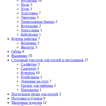
Футболки
10
Поло
5
Худи
3
Толстовки
7
Джогеры
3
Трикотажные брюки
2
Водолазки
2
Лонгсливы
1
Бейсболки
1
Куртки рабочие
7
Ветровки
2
Жилеты
3
Обувь
6
Вышивки
35
Столовый текстиль для отелей и ресторанов
27
Салфетки
3
Скатерти
3
Куверты
10
Плейсматы
1
Дорожки на стол
7
Грелки для чайника
2
Прихватки
1
Постельное белье для отелей
2
Подушки и Одеяла
9
Махровые изделия
12