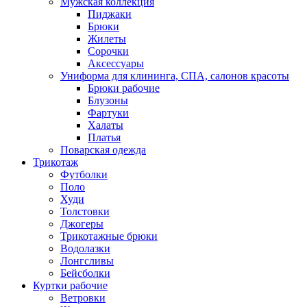
Мужская коллекция
Пиджаки
Брюки
Жилеты
Сорочки
Аксессуары
Униформа для клининга, СПА, салонов красоты
Брюки рабочие
Блузоны
Фартуки
Халаты
Платья
Поварская одежда
Трикотаж
Футболки
Поло
Худи
Толстовки
Джогеры
Трикотажные брюки
Водолазки
Лонгсливы
Бейсболки
Куртки рабочие
Ветровки