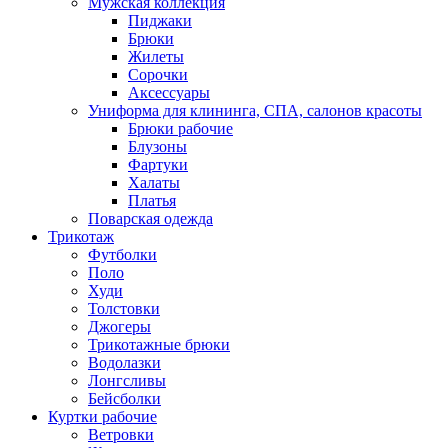
Мужская коллекция
Пиджаки
Брюки
Жилеты
Сорочки
Аксессуары
Униформа для клининга, СПА, салонов красоты
Брюки рабочие
Блузоны
Фартуки
Халаты
Платья
Поварская одежда
Трикотаж
Футболки
Поло
Худи
Толстовки
Джогеры
Трикотажные брюки
Водолазки
Лонгсливы
Бейсболки
Куртки рабочие
Ветровки