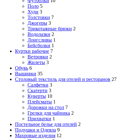
Футболки
10
Поло
5
Худи
3
Толстовки
7
Джогеры
3
Трикотажные брюки
2
Водолазки
2
Лонгсливы
1
Бейсболки
1
Куртки рабочие
7
Ветровки
2
Жилеты
3
Обувь
6
Вышивки
35
Столовый текстиль для отелей и ресторанов
27
Салфетки
3
Скатерти
3
Куверты
10
Плейсматы
1
Дорожки на стол
7
Грелки для чайника
2
Прихватки
1
Постельное белье для отелей
2
Подушки и Одеяла
9
Махровые изделия
12