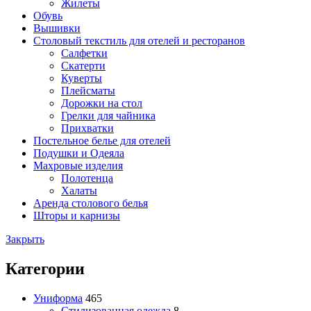
Жилеты
Обувь
Вышивки
Столовый текстиль для отелей и ресторанов
Салфетки
Скатерти
Куверты
Плейсматы
Дорожки на стол
Грелки для чайника
Прихватки
Постельное белье для отелей
Подушки и Одеяла
Махровые изделия
Полотенца
Халаты
Аренда столового белья
Шторы и карнизы
Закрыть
Категории
Униформа
465
Стилизованная одежда
8