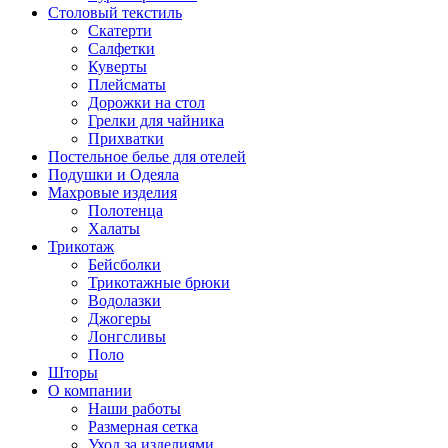
Столовый текстиль
Скатерти
Салфетки
Куверты
Плейсматы
Дорожки на стол
Грелки для чайника
Прихватки
Постельное белье для отелей
Подушки и Одеяла
Махровые изделия
Полотенца
Халаты
Трикотаж
Бейсболки
Трикотажные брюки
Водолазки
Джогеры
Лонгсливы
Поло
Шторы
О компании
Наши работы
Размерная сетка
Уход за изделиями