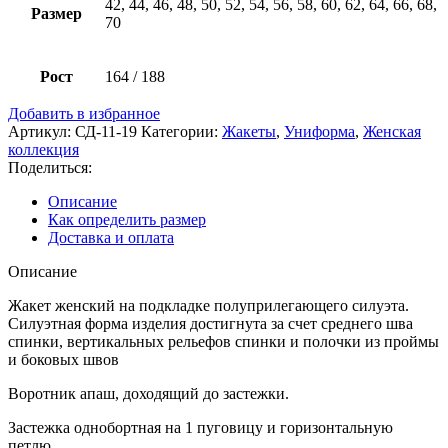
42, 44, 46, 48, 50, 52, 54, 56, 58, 60, 62, 64, 66, 68,
Размер
70
Рост
164 / 188
Добавить в избранное
Артикул:
СД-11-19
Категории:
Жакеты
,
Униформа
,
Женская
коллекция
Поделиться:
Описание
Как определить размер
Доставка и оплата
Описание
Жакет женский на подкладке полуприлегающего силуэта.
Силуэтная форма изделия достигнута за счет среднего шва
спинки, вертикальных рельефов спинки и полочки из проймы
и боковых швов
Воротник апаш, доходящий до застежки.
Застежка однобортная на 1 пуговицу и горизонтальную
петлю.