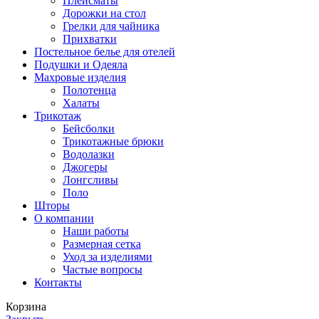
Плейсматы
Дорожки на стол
Грелки для чайника
Прихватки
Постельное белье для отелей
Подушки и Одеяла
Махровые изделия
Полотенца
Халаты
Трикотаж
Бейсболки
Трикотажные брюки
Водолазки
Джогеры
Лонгсливы
Поло
Шторы
О компании
Наши работы
Размерная сетка
Уход за изделиями
Частые вопросы
Контакты
Корзина