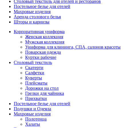
Столовый текстиль для отелей и ресторанов
Постельное белье для отелей
Махровые изделия
Аренда столового белья
Шторы и карнизы
Корпоративная униформа
Женская коллекция
Мужская коллекция
Униформа для клининга, СПА, салонов красоты
Поварская одежда
Куртки рабочие
Столовый текстиль
Скатерти
Салфетки
Куверты
Плейсматы
Дорожки на стол
Грелки для чайника
Прихватки
Постельное белье для отелей
Подушки и Одеяла
Махровые изделия
Полотенца
Халаты