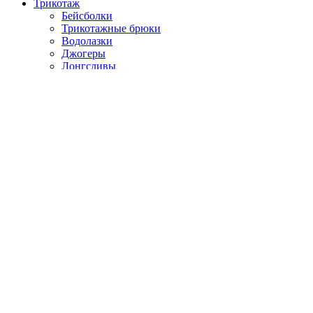
Трикотаж
Бейсболки
Трикотажные брюки
Водолазки
Джогеры
Лонгсливы
Поло
Шторы
О компании
Наши работы
Размерная сетка
Уход за изделиями
Частые вопросы
Контакты
Корзина
Закрыть
Войти
Закрыть
Еще нет аккаунта?
Создать аккаунт
Поиск
Начните вводить текст, чтобы увидеть товары, которые вы