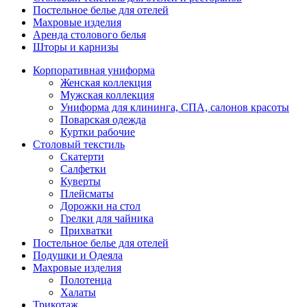
Постельное белье для отелей
Махровые изделия
Аренда столового белья
Шторы и карнизы
Корпоративная униформа
Женская коллекция
Мужская коллекция
Униформа для клининга, СПА, салонов красоты
Поварская одежда
Куртки рабочие
Столовый текстиль
Скатерти
Салфетки
Куверты
Плейсматы
Дорожки на стол
Грелки для чайника
Прихватки
Постельное белье для отелей
Подушки и Одеяла
Махровые изделия
Полотенца
Халаты
Трикотаж