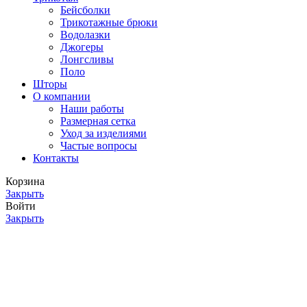
Бейсболки
Трикотажные брюки
Водолазки
Джогеры
Лонгсливы
Поло
Шторы
О компании
Наши работы
Размерная сетка
Уход за изделиями
Частые вопросы
Контакты
Корзина
Закрыть
Войти
Закрыть
Еще нет аккаунта?
Создать аккаунт
Поиск
Начните вводить текст, чтобы увидеть товары, которые вы
ищете.