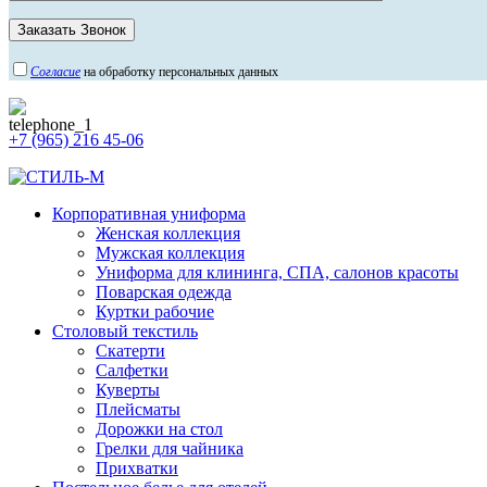
Согласие
на обработку персональных данных
+7 (965) 216 45-06
Корпоративная униформа
Женская коллекция
Мужская коллекция
Униформа для клининга, СПА, салонов красоты
Поварская одежда
Куртки рабочие
Столовый текстиль
Скатерти
Салфетки
Куверты
Плейсматы
Дорожки на стол
Грелки для чайника
Прихватки