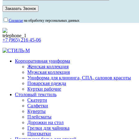
Согласие
на обработку персональных данных
+7 (965) 216 45-06
Корпоративная униформа
Женская коллекция
Мужская коллекция
Униформа для клининга, СПА, салонов красоты
Поварская одежда
Куртки рабочие
Столовый текстиль
Скатерти
Салфетки
Куверты
Плейсматы
Дорожки на стол
Грелки для чайника
Прихватки